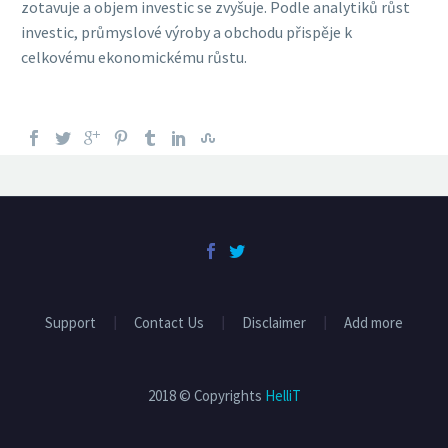
zotavuje a objem investic se zvyšuje. Podle analytiků růst
investic, průmyslové výroby a obchodu přispěje k
celkovému ekonomickému růstu.
Support
Contact Us
Disclaimer
Add more
2018 © Copyrights
HelliT