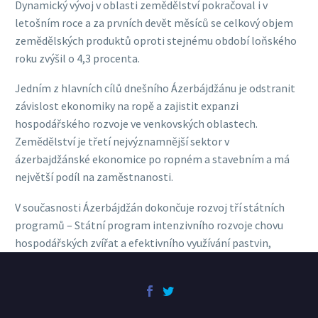
Dynamický vývoj v oblasti zemědělství pokračoval i v
letošním roce a za prvních devět měsíců se celkový objem
zemědělských produktů oproti stejnému období loňského
roku zvýšil o 4,3 procenta.
Jedním z hlavních cílů dnešního Ázerbájdžánu je odstranit
závislost ekonomiky na ropě a zajistit expanzi
hospodářského rozvoje ve venkovských oblastech.
Zemědělství je třetí nejvýznamnější sektor v
ázerbajdžánské ekonomice po ropném a stavebním a má
největší podíl na zaměstnanosti.
V současnosti Ázerbájdžán dokončuje rozvoj tří státních
programů – Státní program intenzivního rozvoje chovu
hospodářských zvířat a efektivního využívání pastvin,
Státní program rozvoje pěstování obilovin a Státní
program rozvoje pěstování osiva.
Úroveň potravinové soběstačnosti se v zemi výrazně