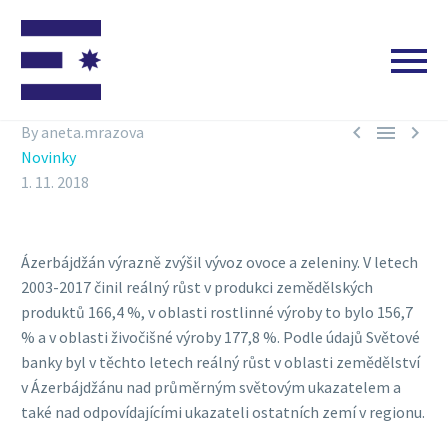



By aneta.mrazova
Novinky
1. 11. 2018
Ázerbájdžán výrazně zvýšil vývoz ovoce a zeleniny. V letech
2003-2017 činil reálný růst v produkci zemědělských
produktů 166,4 %, v oblasti rostlinné výroby to bylo 156,7
% a v oblasti živočišné výroby 177,8 %. Podle údajů Světové
banky byl v těchto letech reálný růst v oblasti zemědělství
v Ázerbájdžánu nad průměrným světovým ukazatelem a
také nad odpovídajícími ukazateli ostatních zemí v regionu.