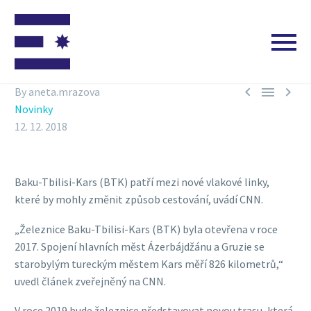



By aneta.mrazova
Novinky
12. 12. 2018
Baku-Tbilisi-Kars (BTK) patří mezi nové vlakové linky,
které by mohly změnit způsob cestování, uvádí CNN.
„Železnice Baku-Tbilisi-Kars (BTK) byla otevřena v roce
2017. Spojení hlavních měst Ázerbájdžánu a Gruzie se
starobylým tureckým městem Kars měří 826 kilometrů,“
uvedl článek zveřejněný na CNN.
V roce 2019 bude železnice představovat novou trasu, která