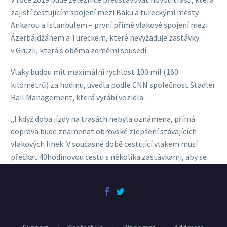
zajistí cestujícím spojení mezi Baku a tureckými městy
Ankarou a Istanbulem – první přímé vlakové spojení mezi
Ázerbájdžánem a Tureckem, které nevyžaduje zastávky
v Gruzii, která s oběma zeměmi sousedí.
Vlaky budou mít maximální rychlost 100 mil (160
kilometrů) za hodinu, uvedla podle CNN společnost Stadler
Rail Management, která vyrábí vozidla.
„I když doba jízdy na trasách nebyla oznámena, přímá
doprava bude znamenat obrovské zlepšení stávajících
vlakových linek. V současné době cestující vlakem musí
přečkat 40hodinovou cestu s několika zastávkami, aby se
přepravili mezi dvěma hlavními městy. Vlaky z Baku do
Istanbulu jedou tři dny,“ uvádí se v článku.
Železnice BTK je postavena na základě ázerbájdžánsko-
gruzínsko-turecké mezivládní dohody. V počáteční fázi bude