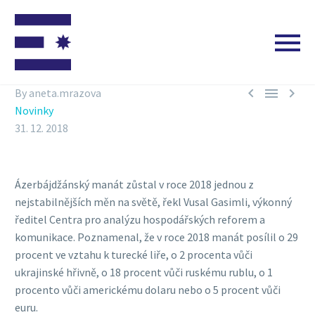



By aneta.mrazova
Novinky
31. 12. 2018
Ázerbájdžánský manát zůstal v roce 2018 jednou z
nejstabilnějších měn na světě, řekl Vusal Gasimli, výkonný
ředitel Centra pro analýzu hospodářských reforem a
komunikace. Poznamenal, že v roce 2018 manát posílil o 29
procent ve vztahu k turecké liře, o 2 procenta vůči
ukrajinské hřivně, o 18 procent vůči ruskému rublu, o 1
procento vůči americkému dolaru nebo o 5 procent vůči
euru.