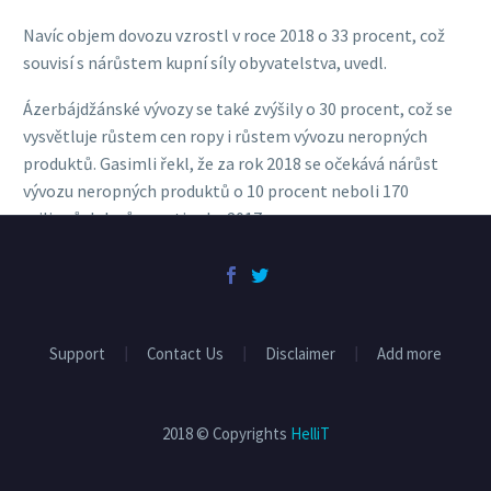
Navíc objem dovozu vzrostl v roce 2018 o 33 procent, což
souvisí s nárůstem kupní síly obyvatelstva, uvedl.
Ázerbájdžánské vývozy se také zvýšily o 30 procent, což se
vysvětluje růstem cen ropy i růstem vývozu neropných
produktů. Gasimli řekl, že za rok 2018 se očekává nárůst
vývozu neropných produktů o 10 procent neboli 170
milionů dolarů oproti roku 2017.
Support
Contact Us
Disclaimer
Add more
2018 © Copyrights
HelliT