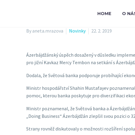
HOME
O NÁ
By aneta.mrazova
Novinky
22. 2. 2019
Ázerbájdžánský úspěch dosažený v důsledku implement
pro jižní Kavkaz Mercy Tembon na setkání s Ázerbá
Dodala, že Světová banka podporuje probíhající eko
Ministr hospodářství Shahin Mustafayev poznamenal, 
pomoc, kterou banka poskytuje pro diverzifikaci eko
Ministr poznamenal, že Světová banka a Ázerbájdžán s
„Doing Business“ Ázerbájdžán zlepšil svou pozici o 32 
Strany rovněž diskutovaly o možnosti rozšíření spolu