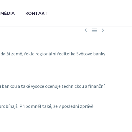
MÉDIA
KONTAKT



alší země, řekla regionální ředitelka Světové banky
 bankou a také vysoce oceňuje technickou a finanční
probíhají. Připomněl také, že v poslední zprávě