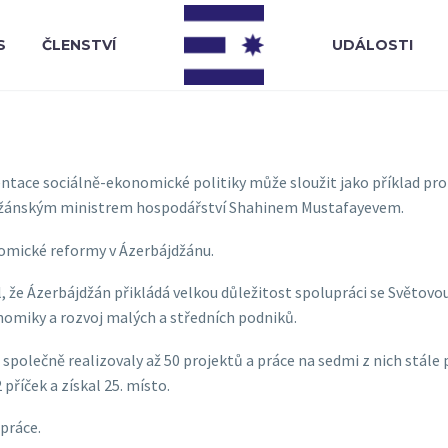
S
ČLENSTVÍ
UDÁLOSTI
ace sociálně-ekonomické politiky může sloužit jako příklad pro d
jdžánským ministrem hospodářství Shahinem Mustafayevem.
nomické reformy v Ázerbájdžánu.
že Ázerbájdžán přikládá velkou důležitost spolupráci se Světovou
nomiky a rozvoj malých a středních podniků.
polečně realizovaly až 50 projektů a práce na sedmi z nich stále 
příček a získal 25. místo.
práce.