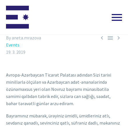



By aneta.mrazova
Events
19. 3. 2019
Avropa-Azərbaycan Ticarət Palatası adından Sizi tarixi
minillərlə ölçülən və Azərbaycan adət-ənənələrində
özünəməxsus yeri olan Novruz bayramı münasibətilə
səmimi qəlbdən təbrik edir, sizlərə can sağlığı, səadət,
bahar təravətli günlər arzu edirəm.
Bayramınız mübarək, ürəyiniz ümidli, ümidleriniz atlı,
sevdanız qanadlı, sevinciniz qatlı, süfrəniz dadlı, məkanınız