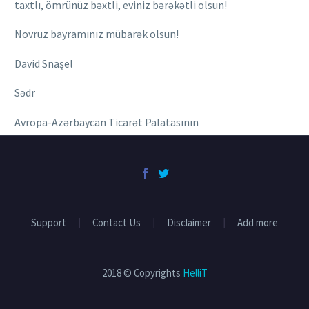
taxtlı, ömrünüz bəxtli, eviniz bərəkətli olsun!
Novruz bayramınız mübarək olsun!
David Snaşel
Sədr
Avropa-Azərbaycan Ticarət Palatasının
Support
Contact Us
Disclaimer
Add more
2018 © Copyrights
HelliT