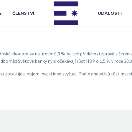
S
ČLENSTVÍ
UDÁLOSTI
ánské ekonomiky na úrovni 0,9 %. Ve své předchozí zprávě z června
Odborníci Světové banky nyní očekávají růst HDP o 1,5 % v roce 2018
u zotavuje a objem investic se zvyšuje. Podle analytiků růst inves