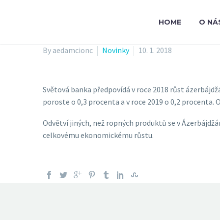
HOME
O NÁ
By aedamcionc
Novinky
10. 1. 2018
Světová banka předpovídá v roce 2018 růst ázerbájdž
poroste o 0,3 procenta a v roce 2019 o 0,2 procenta. 
Odvětví jiných, než ropných produktů se v Ázerbájdžán
celkovému ekonomickému růstu.