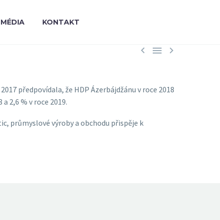
MÉDIA
KONTAKT



 2017 předpovídala, že HDP Ázerbájdžánu v roce 2018
 a 2,6 % v roce 2019.
tic, průmyslové výroby a obchodu přispěje k