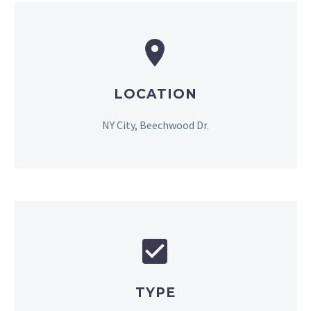


LOCATION
NY City, Beechwood Dr.


TYPE