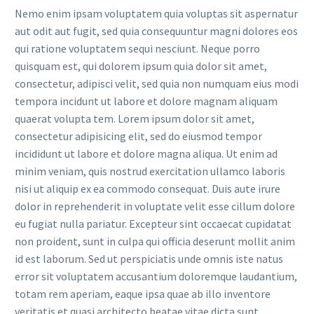
Nemo enim ipsam voluptatem quia voluptas sit aspernatur
aut odit aut fugit, sed quia consequuntur magni dolores eos
qui ratione voluptatem sequi nesciunt. Neque porro
quisquam est, qui dolorem ipsum quia dolor sit amet,
consectetur, adipisci velit, sed quia non numquam eius modi
tempora incidunt ut labore et dolore magnam aliquam
quaerat volupta tem. Lorem ipsum dolor sit amet,
consectetur adipisicing elit, sed do eiusmod tempor
incididunt ut labore et dolore magna aliqua. Ut enim ad
minim veniam, quis nostrud exercitation ullamco laboris
nisi ut aliquip ex ea commodo consequat. Duis aute irure
dolor in reprehenderit in voluptate velit esse cillum dolore
eu fugiat nulla pariatur. Excepteur sint occaecat cupidatat
non proident, sunt in culpa qui officia deserunt mollit anim
id est laborum. Sed ut perspiciatis unde omnis iste natus
error sit voluptatem accusantium doloremque laudantium,
totam rem aperiam, eaque ipsa quae ab illo inventore
veritatis et quasi architecto beatae vitae dicta sunt