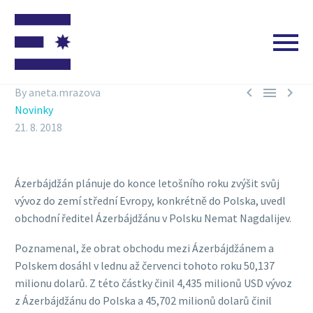



By aneta.mrazova
Novinky
21. 8. 2018
Ázerbájdžán plánuje do konce letošního roku zvýšit svůj
vývoz do zemí střední Evropy, konkrétně do Polska, uvedl
obchodní ředitel Ázerbájdžánu v Polsku Nemat Nagdalijev.
Poznamenal, že obrat obchodu mezi Ázerbájdžánem a
Polskem dosáhl v lednu až červenci tohoto roku 50,137
milionu dolarů. Z této částky činil 4,435 milionů USD vývoz
z Ázerbájdžánu do Polska a 45,702 milionů dolarů činil