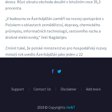
dovoz. Růst obratu obchodu dosáhl v letošním roce 35,3
procenta.
„V budoucnu se Ázerbájdžán zaměří na rozvoj spolupráce s
Polskem v oblastech zemědělství, dopravy, chemického
průmyslu, informačních technologií, cestovního ruchu a
drobné elektroniky,“ řekl Nagdalijev.
Zmínil také, že polské ministerstvo pro hospodářský rozvoj
minulý rok uvedlo Ázerbájdžán jako jeden z 22
nejslibnějších trhů po celém světě pro polské společnosti.
Nagdalijev dodal, že Polsko se v roce 2017 stalo 4. největším
obchodním partnerem Ázerbájdžánu.
Polsko je 6. největším trhem v Evropské unii a jeho
Support
Contact Us
Disclaimer
Add more
hospodářství rychle roste. V loňském roce růst HDP v zemi
činil 4,6 % a prognóza na rok 2018 činí 3,8 %.
2018 © Copyrights
HelliT