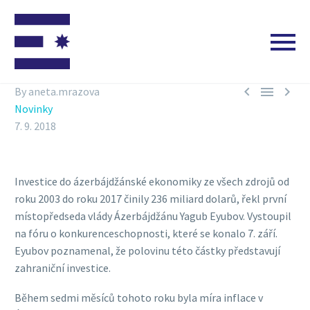



By aneta.mrazova
Novinky
7. 9. 2018
Investice do ázerbájdžánské ekonomiky ze všech zdrojů od
roku 2003 do roku 2017 činily 236 miliard dolarů, řekl první
místopředseda vlády Ázerbájdžánu Yagub Eyubov. Vystoupil
na fóru o konkurenceschopnosti, které se konalo 7. září.
Eyubov poznamenal, že polovinu této částky představují
zahraniční investice.
Během sedmi měsíců tohoto roku byla míra inflace v