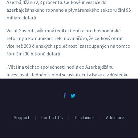
Ázerbájdžánu 2,8 procenta. Celkové investice do
ázerbájdžánského ropného a plynárenského sektoru činí 95
miliard dolarů.
Vusal Gasimli, výkonný ředitel Centra pro hospodářské
reformy a komunikaci, řekl novinářům, že celkový obrat
více než 200 členských společností zastoupených na tomto
fóru činí 30 bilionů dolarů.
„Většina těchto společností hodlá do Ázerbájdžánu
investovat. Jednání s nimi se uskuteční v Baku a v důsledku
nových investic poroste konkurenceschopnost
ázerbájdžánské ekonomiky,“ poznamenal Gasimli.
Fórum ACF 2018 bylo zaměřeno na identifikaci kroků, které
mohou veřejné a soukromé sektory Ázerbájdžánu a USA
Support
Contact Us
Disclaimer
Add more
podniknout s cílem zvýšení konkurenceschopnosti
Ázerbájdžánu.